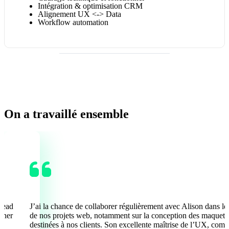
Intégration & optimisation CRM
Alignement UX <-> Data
Workflow automation
On a travaillé ensemble
Lead
J’ai la chance de collaborer régulièrement avec Alison dans le
onner
de nos projets web, notamment sur la conception des maquett
destinées à nos clients. Son excellente maîtrise de l’UX, comb